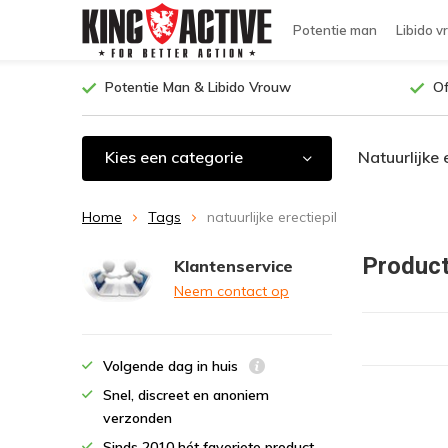
Potentie man
Libido v
Potentie Man & Libido Vrouw
Of
Kies een categorie
Natuurlijke 
Home
Tags
natuurlijke erectiepil
Product
Klantenservice
Neem contact op
Volgende dag in huis
Snel, discreet en anoniem
verzonden
Sinds 2010 hét favoriete product