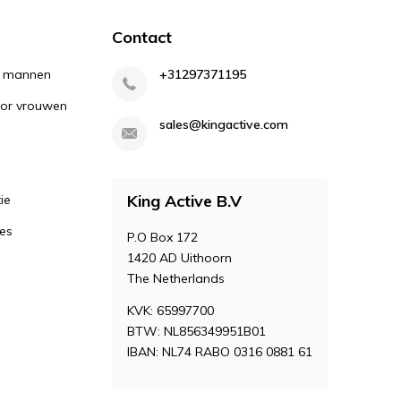
Contact
or mannen
+31297371195
oor vrouwen
sales@kingactive.com
King Active B.V
ie
ies
P.O Box 172
1420 AD Uithoorn
The Netherlands
KVK: 65997700
BTW: NL856349951B01
IBAN: NL74 RABO 0316 0881 61