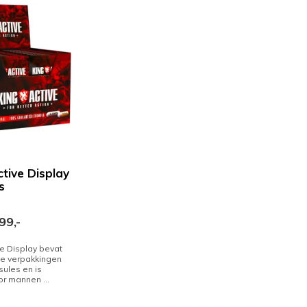
ctive Display
s
99,-
ve Display bevat
e verpakkingen
sules en is
or mannen ...