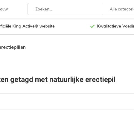
rouw
Alle categor
ficiële King Active® website
Kwalitatieve Voed
erectiepillen
en getagd met natuurlijke erectiepil