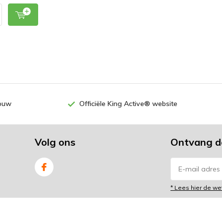
rouw
Officiële King Active® website
Volg ons
Ontvang d
* Lees hier de we