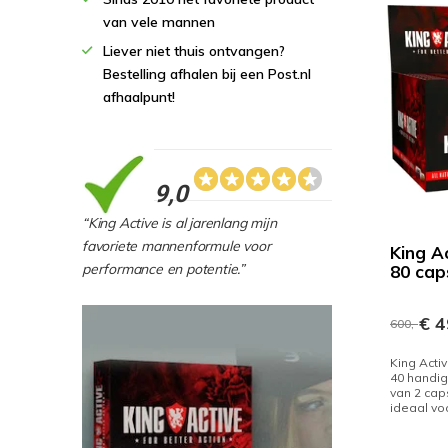
van vele mannen
Liever niet thuis ontvangen?
Bestelling afhalen bij een Post.nl
afhaalpunt!
9,0
“King Active is al jarenlang mijn
favoriete mannenformule voor
King A
performance en potentie.”
80 cap
€ 4
600,-
King Acti
40 handig
van 2 cap
ideaal vo