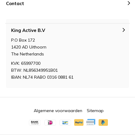
Contact
King Active B.V
P.O Box 172
1420 AD Uithoorn
The Netherlands
KVK: 65997700
BTW: NL856349951B01
IBAN: NL74 RABO 0316 0881 61
Algemene voorwaarden
Sitemap