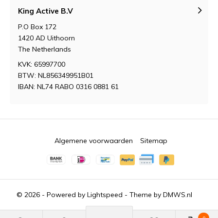
King Active B.V
P.O Box 172
1420 AD Uithoorn
The Netherlands
KVK: 65997700
BTW: NL856349951B01
IBAN: NL74 RABO 0316 0881 61
Algemene voorwaarden
Sitemap
© 2026 - Powered by
Lightspeed
- Theme by
DMWS.nl